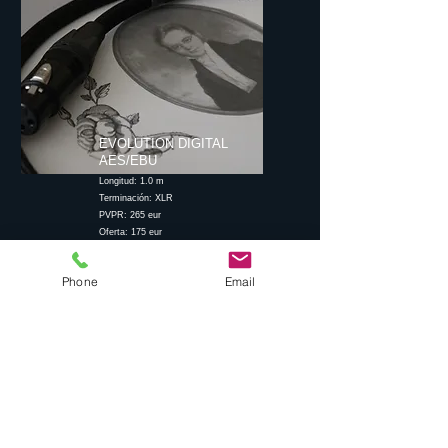
EVOLUTION DIGITAL
AES/EBU
Longitud: 1.0 m
Terminación: XLR
PVPR: 265 eur
Oferta: 175 eur
Phone
Email