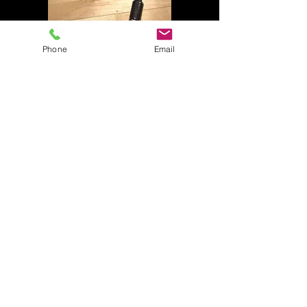
Phone
Email
Radiocolón, 24-25 de marzo
(Valencia, 2023)
Amplificación, Marantz PM-10
Fuente, Marantz SACD 30N
Altavoces, Bowers & Wilkins 702 S3
Cableado
Wires 4 Music
HORUS