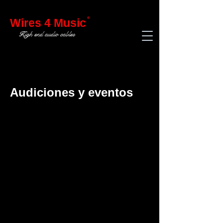
®
Wires 4 Music
High end audio cables
Audiciones y eventos