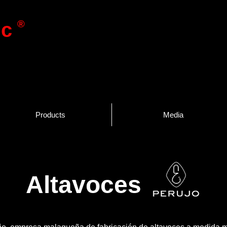
®
ic
Products
Media
Altavoces