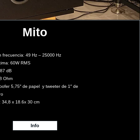
Mito
 frecuencia: 49 Hz – 25000 Hz
xima: 60W RMS
 87 dB
 8 Ohm
oofer 5,75″ de papel y tweeter de 1″ de
ro
 34,8 x 18.6x 30 cm
Info