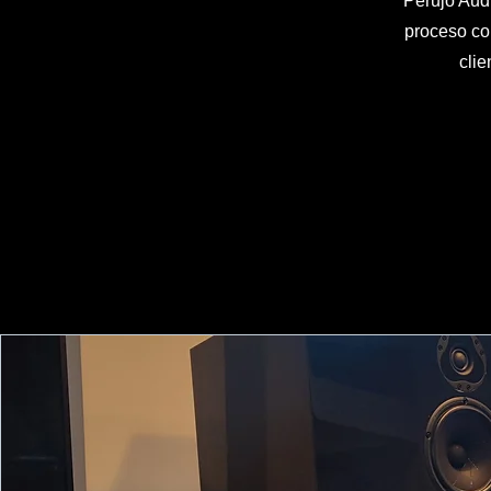
Perujo Aud
proceso co
cli