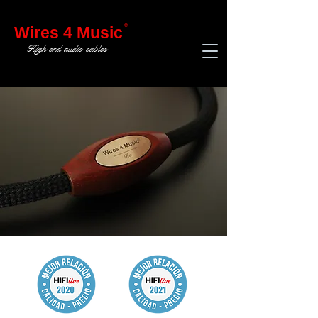
®
Wires 4 Music
High end audio cables